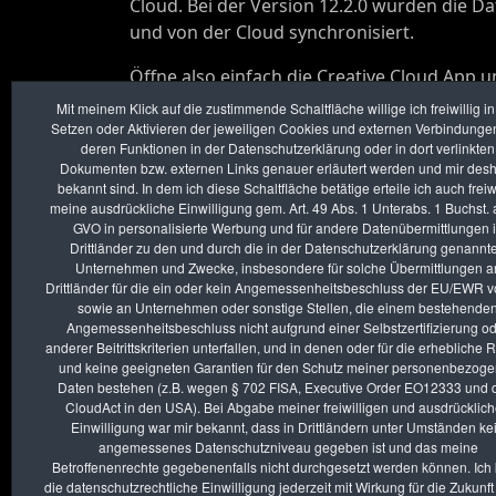
Cloud. Bei der Version 12.2.0 wurden die D
und von der Cloud synchronisiert.
Öffne also einfach die Creative Cloud App u
Mit meinem Klick auf die zustimmende Schaltfläche willige ich freiwillig i
Setzen oder Aktivieren der jeweiligen Cookies und externen Verbindungen
deren Funktionen in der Datenschutzerklärung oder in dort verlinkten
Dokumenten bzw. externen Links genauer erläutert werden und mir des
bekannt sind. In dem ich diese Schaltfläche betätige erteile ich auch freiwi
meine ausdrückliche Einwilligung gem. Art. 49 Abs. 1 Unterabs. 1 Buchst. 
GVO in personalisierte Werbung und für andere Datenübermittlungen 
Drittländer zu den und durch die in der Datenschutzerklärung genannt
Unternehmen und Zwecke, insbesondere für solche Übermittlungen a
Drittländer für die ein oder kein Angemessenheitsbeschluss der EU/EWR vo
sowie an Unternehmen oder sonstige Stellen, die einem bestehende
Angemessenheitsbeschluss nicht aufgrund einer Selbstzertifizierung o
anderer Beitrittskriterien unterfallen, und in denen oder für die erhebliche 
und keine geeigneten Garantien für den Schutz meiner personenbezog
Daten bestehen (z.B. wegen § 702 FISA, Executive Order EO12333 und
CloudAct in den USA). Bei Abgabe meiner freiwilligen und ausdrücklic
Einwilligung war mir bekannt, dass in Drittländern unter Umständen ke
angemessenes Datenschutzniveau gegeben ist und das meine
Betroffenenrechte gegebenenfalls nicht durchgesetzt werden können. Ich
die datenschutzrechtliche Einwilligung jederzeit mit Wirkung für die Zukunft