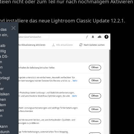
ateien nicht oder zum Teil nur nach nochmaligem Aktivieren 
nd installiere das neue Lightroom Classic Update 12.2.1.
n das
 ein,
halb
llig
a DS-
in
en
n
rliegt
n
der
Risiken
enen
 dem
hen
in
 kann
 durch