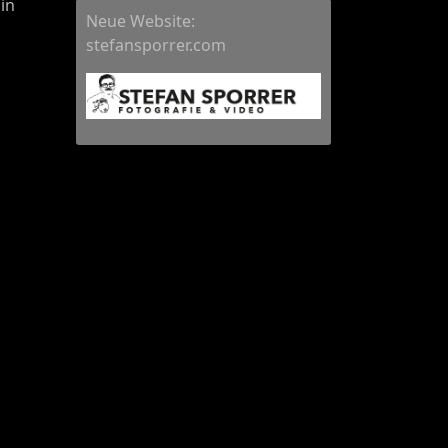
in
Neue Website:
stefansporrer.com