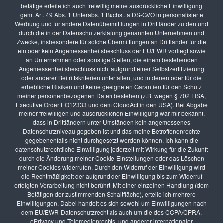
Ausstellung:
https://www.kulturvision-
betätige erteile ich auch freiwillig meine ausdrückliche Einwilligung
aktuell.de/schwarz-weiss-fotografie-stefan-sporrer-
gem. Art. 49 Abs. 1 Unterabs. 1 Buchst. a DS-GVO in personalisierte
Werbung und für andere Datenübermittlungen in Drittländer zu den und
holzkirchen-2019/
durch die in der Datenschutzerklärung genannten Unternehmen und
Zwecke, insbesondere für solche Übermittlungen an Drittländer für die
ein oder kein Angemessenheitsbeschluss der EU/EWR vorliegt sowie
an Unternehmen oder sonstige Stellen, die einem bestehenden
Angemessenheitsbeschluss nicht aufgrund einer Selbstzertifizierung
oder anderer Beitrittskriterien unterfallen, und in denen oder für die
erhebliche Risiken und keine geeigneten Garantien für den Schutz
meiner personenbezogenen Daten bestehen (z.B. wegen § 702 FISA,
Executive Order EO12333 und dem CloudAct in den USA). Bei Abgabe
meiner freiwilligen und ausdrücklichen Einwilligung war mir bekannt,
dass in Drittländern unter Umständen kein angemessenes
Suchen
Datenschutzniveau gegeben ist und das meine Betroffenenrechte
gegebenenfalls nicht durchgesetzt werden können. Ich kann die
datenschutzrechtliche Einwilligung jederzeit mit Wirkung für die Zukunft
durch die Änderung meiner Cookie-Einstellungen oder das Löschen
meiner Cookies widerrufen. Durch den Widerruf der Einwilligung wird
Suchen
Suchen
die Rechtmäßigkeit der aufgrund der Einwilligung bis zum Widerruf
erfolgten Verarbeitung nicht berührt. Mit einer einzelnen Handlung (dem
Betätigen der zustimmenden Schaltfläche), erteile ich mehrere
Einwilligungen. Dabei handelt es sich sowohl um Einwilligungen nach
Neue Website: stefansporrer.com
dem EU/EWR-Datenschutzrecht als auch um die des CCPA/CPRA,
ePrivacy und Telemedienrechts, und anderer internationaler