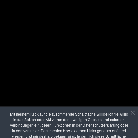
Download des Flyers als PDF:
Download (1,3MB)
Mit meinem Klick auf die zustimmende Schaltfläche willige ich freiwillig
in das Setzen oder Aktivieren der jeweiligen Cookies und externen
Verbindungen ein, deren Funktionen in der Datenschutzerklärung oder
in dort verlinkten Dokumenten bzw. externen Links genauer erläutert
Artikel in "kulturvision aktuell" über meine
werden und mir deshalb bekannt sind. In dem ich diese Schaltfläche