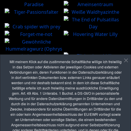
Mit meinem Klick auf die zustimmende Schaltfläche willige ich freiwillig
in das Setzen oder Aktivieren der jeweiligen Cookies und externen
Verbindungen ein, deren Funktionen in der Datenschutzerklärung oder
in dort verlinkten Dokumenten bzw. externen Links genauer erläutert
werden und mir deshalb bekannt sind. In dem ich diese Schaltfläche
betätige erteile ich auch freiwillig meine ausdrückliche Einwilligung
Eindrücke der Vernissage der
gem. Art. 49 Abs. 1 Unterabs. 1 Buchst. a DS-GVO in personalisierte
Werbung und für andere Datenübermittlungen in Drittländer zu den und
Ausstellung "Kleines ganz groß"
durch die in der Datenschutzerklärung genannten Unternehmen und
Zwecke, insbesondere für solche Übermittlungen an Drittländer für die
ein oder kein Angemessenheitsbeschluss der EU/EWR vorliegt sowie
an Unternehmen oder sonstige Stellen, die einem bestehenden
Angemessenheitsbeschluss nicht aufgrund einer Selbstzertifizierung
oder anderer Beitrittskriterien unterfallen, und in denen oder für die