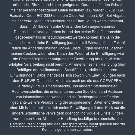
erhebliche Risiken und keine geeigneten Garantien für den Schutz
meiner personenbezogenen Daten bestehen (z.B. wegen § 702 FISA,
Suchen
Executive Order EO12333 und dem CloudAct in den USA). Bei Abgabe
meiner freiwilligen und ausdrücklichen Einwilligung war mir bekannt,
dass in Drittländern unter Umständen kein angemessenes
Datenschutzniveau gegeben ist und das meine Betroffenenrechte
gegebenenfalls nicht durchgesetzt werden können. Ich kann die
Suchen
Suchen
datenschutzrechtliche Einwilligung jederzeit mit Wirkung für die Zukunft
durch die Änderung meiner Cookie-Einstellungen oder das Löschen
meiner Cookies widerrufen. Durch den Widerruf der Einwilligung wird
die Rechtmäßigkeit der aufgrund der Einwilligung bis zum Widerruf
Neue Website: stefansporrer.com
erfolgten Verarbeitung nicht berührt. Mit einer einzelnen Handlung (dem
Betätigen der zustimmenden Schaltfläche), erteile ich mehrere
Einwilligungen. Dabei handelt es sich sowohl um Einwilligungen nach
dem EU/EWR-Datenschutzrecht als auch um die des CCPA/CPRA,
ePrivacy und Telemedienrechts, und anderer internationaler
Rechtsvorschriften, die unter anderem zum Speichern und Auslesen
von Informationen notwendig und als Rechtsgrundlage für eine
geplante weitere Verarbeitung der ausgelesenen Daten erforderlich
sind. Mir ist bekannt, dass ich meine Einwilligung mit dem Klick auf die
andere Schaltfläche verweigern oder ggf. individuelle Einstellungen
vornehmen kann. Mit meiner Handlung bestätige ich ebenfalls, die
Datenschutzerklärung
und das
Transparenzdokument
gelesen und zur
Kenntnis genommen zu haben.